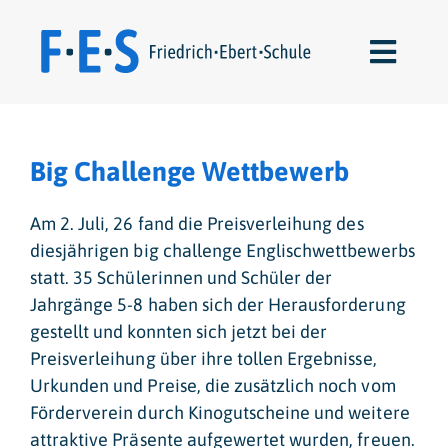
Skip
to
Toggl
content
Navig
Schulleben
Big Challenge Wettbewerb
Über uns
Am 2. Juli, 26 fand die Preisverleihung des
Für Lernende
diesjährigen big challenge Englischwettbewerbs
statt. 35 Schülerinnen und Schüler der
Jahrgänge 5-8 haben sich der Herausforderung
Für Eltern
gestellt und konnten sich jetzt bei der
Preisverleihung über ihre tollen Ergebnisse,
Kontakte
Urkunden und Preise, die zusätzlich noch vom
Förderverein durch Kinogutscheine und weitere
attraktive Präsente aufgewertet wurden, freuen.