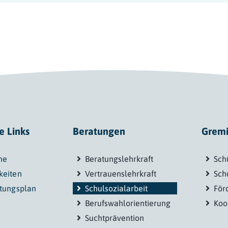
e Links
Beratungen
Grem
ne
Beratungslehrkraft
Sch
keiten
Vertrauenslehrkraft
Sch
etungsplan
Schulsozialarbeit
För
Berufswahlorientierung
Koo
Suchtprävention