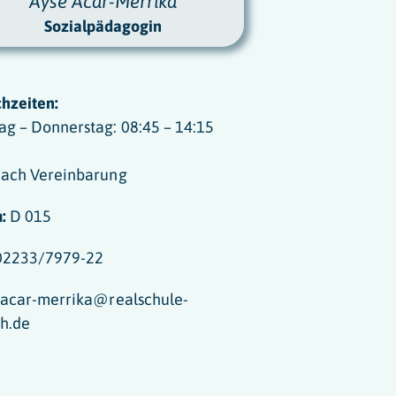
Ayse Acar-Merrika
Sozialpädagogin
hzeiten:
g – Donnerstag: 08:45 – 14:15
nach Vereinbarung
:
D 015
 02233/7979-22
 acar-merrika@realschule-
h.de