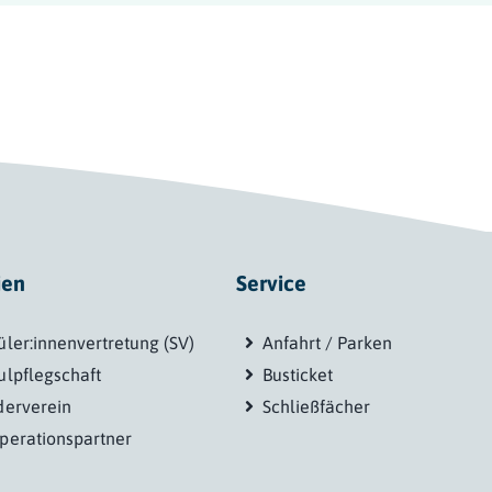
ien
Service
üler:innenvertretung (SV)
Anfahrt / Parken
ulpflegschaft
Busticket
derverein
Schließfächer
perationspartner