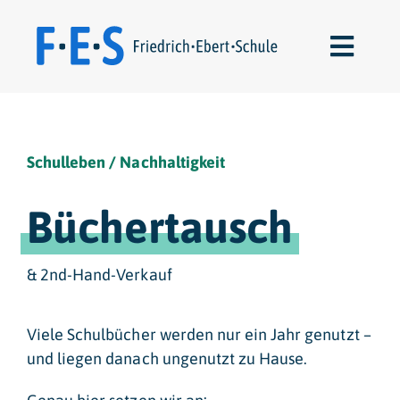
Skip
to
Toggl
content
Navig
Schulleben
Schulleben / Nachhaltigkeit
Über uns
Büchertausch
Für Lernende
Für Eltern
& 2nd-Hand-Verkauf
Kontakte
Viele Schulbücher werden nur ein Jahr genutzt –
und liegen danach ungenutzt zu Hause.