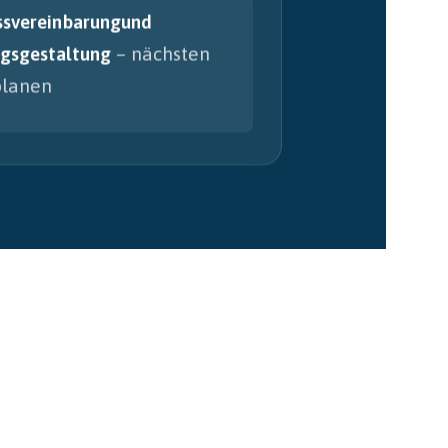
ssvereinbarungund
gsgestaltung
– nächsten
planen