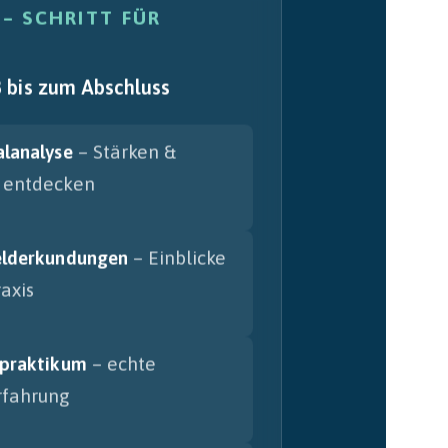
 – SCHRITT FÜR
8 bis zum Abschluss
alanalyse
– Stärken &
 entdecken
elderkundungen
– Einblicke
raxis
spraktikum
– echte
rfahrung