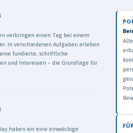
R
PO
Ber
nen verbringen einen Tag bei einem
All
ger. In verschiedenen Aufgaben erleben
erh
eine fundierte, schriftliche
kos
en und Interessen – die Grundlage für
per
ges
Pot
Bew
R
FÜ
Day haben wir eine einwöchige