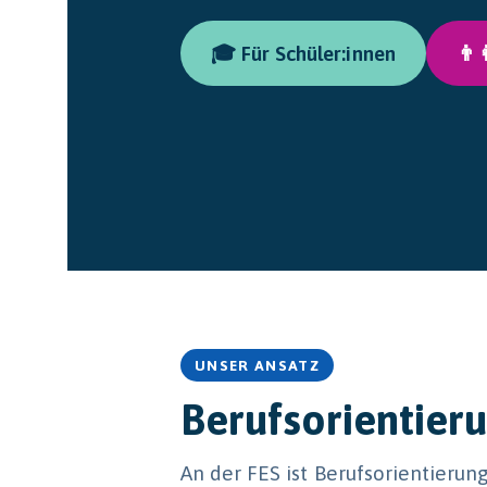
🎓 Für Schüler:innen
👨‍
UNSER ANSATZ
Berufsorientier
An der FES ist Berufsorientieru