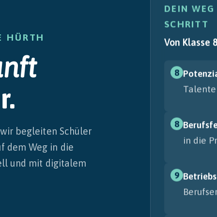
DEIN WEG
SCHRITT
E HÜRTH
Von Klasse 
nft
8
Potenzi
r.
Talente
8
Berufsf
 wir begleiten Schüler
in die P
uf dem Weg in die
ell und mit digitalem
9
Betrieb
Berufse