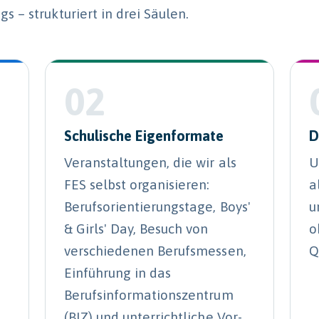
s – strukturiert in drei Säulen.
02
Schulische Eigenformate
D
Veranstaltungen, die wir als
U
FES selbst organisieren:
a
Berufsorientierungstage, Boys'
u
& Girls' Day, Besuch von
o
verschiedenen Berufsmessen,
Q
Einführung in das
Berufsinformationszentrum
(BIZ) und unterrichtliche Vor-