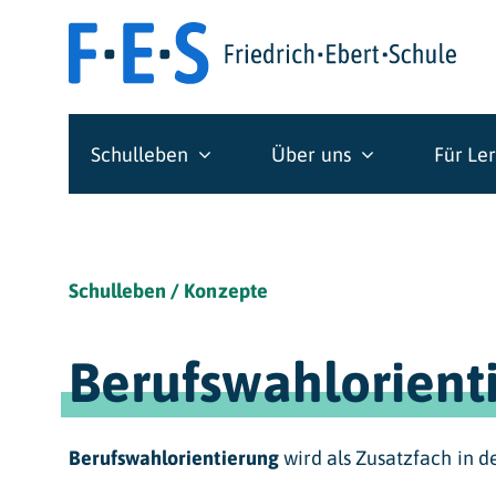
Skip
to
content
Schulleben
Über uns
Für Le
Schulleben / Konzepte
Berufswahlorient
Berufswahlorientierung
wird als Zusatzfach in d