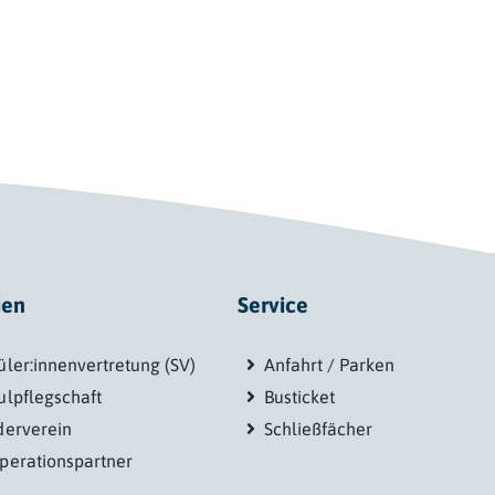
ien
Service
üler:innenvertretung (SV)
Anfahrt / Parken
ulpflegschaft
Busticket
derverein
Schließfächer
perationspartner