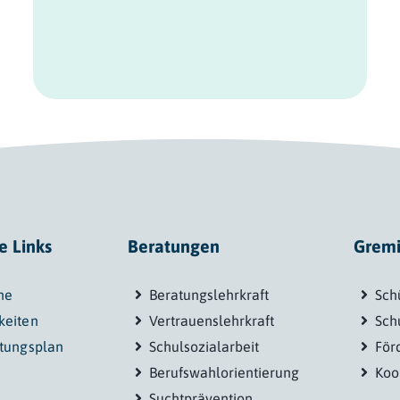
e Links
Beratungen
Grem
ne
Beratungslehrkraft
Sch
keiten
Vertrauenslehrkraft
Sch
etungsplan
Schulsozialarbeit
För
Berufswahlorientierung
Koo
Suchtprävention