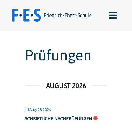
Skip
to
Toggl
content
Navig
Schulleben
Prüfungen
Über uns
Für Lernende
AUGUST 2026
Für Eltern
Kontakte
Aug. 28 2026
SCHRIFTLICHE NACHPRÜFUNGEN