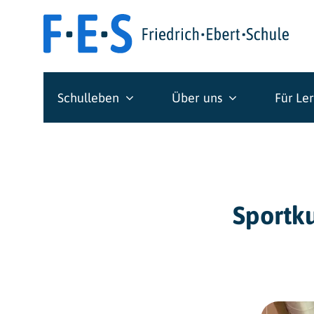
Skip
to
content
Schulleben
Über uns
Für Le
Sportk